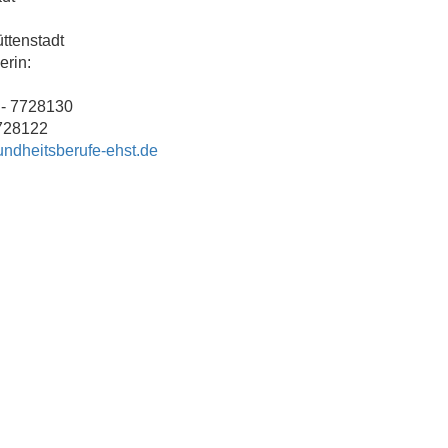
ttenstadt
erin:
 - 7728130
728122
undheitsberufe-ehst.de