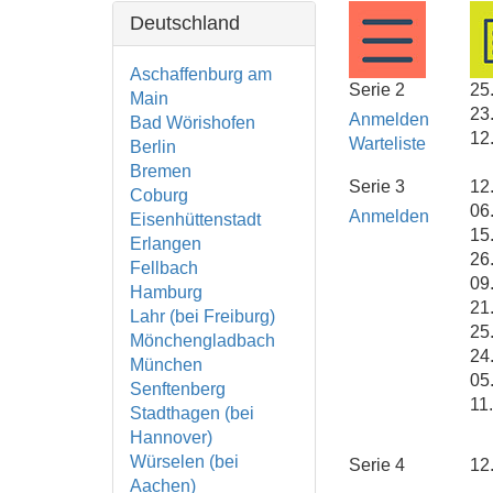
Deutschland
Aschaffenburg am
Serie 2
25
Main
23
Anmelden
Bad Wörishofen
12
Warteliste
Berlin
Bremen
Serie 3
12
Coburg
06.
Anmelden
Eisenhüttenstadt
15
Erlangen
26
Fellbach
09.
Hamburg
21
Lahr (bei Freiburg)
25
Mönchengladbach
24
München
05.
Senftenberg
11.
Stadthagen (bei
Hannover)
Würselen (bei
Serie 4
12
Aachen)