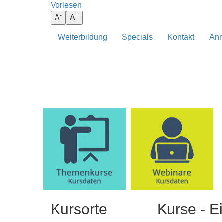
Vorlesen
darunter
-
+
A
A
Weiterbildung
Specials
Kontakt
Anm
BEHANDLUNG
ANATOMIE
Kursorte
Kurse - E