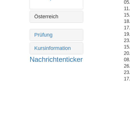
05
11.
15
Österreich
18
17
19
Prüfung
23
15
Kursinformation
20
Nachrichtenticker
08
26
23
17