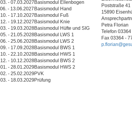
.03. - 07.03.2027
Basismodul Ellenbogen
Poststraße 41
06. - 13.06.2027
Basismodul Hand
15890 Eisenhü
.10. - 17.10.2027
Basismodul Fuß
Ansprechpartn
.12. - 19.12.2027
Basismodul Knie
Petra Florian
.03. - 19.03.2028
Basismodul Hüfte und SIG
Telefon 03364
.05. - 21.05.2028
Basismodul LWS 1
Fax 03364 - 7
.06. - 25.06.2028
Basismodul LWS 2
p.florian@ges
.09. - 17.09.2028
Basismodul BWS 1
.10. - 22.10.2028
Basismodul HWS 1
.12. - 10.12.2028
Basismodul BWS 2
.01. - 28.01.2029
Basismodul HWS 2
.02. - 25.02.2029
PVK
.03. - 18.03.2029
Prüfung