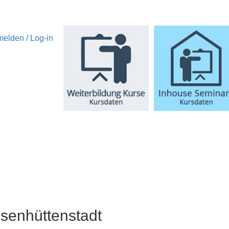
elden / Log-in
isenhüttenstadt