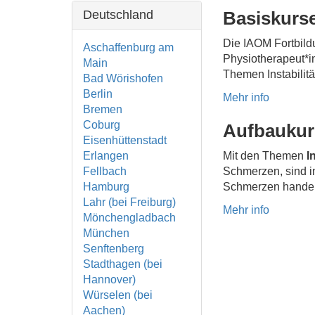
Deutschland
Basiskurse
Die IAOM Fortbildu
Aschaffenburg am
Physiotherapeut*i
Main
Themen Instabilitä
Bad Wörishofen
Berlin
Mehr info
Bremen
Coburg
Aufbaukurs
Eisenhüttenstadt
Erlangen
Mit den Themen
I
Fellbach
Schmerzen, sind in
Hamburg
Schmerzen handelt,
Lahr (bei Freiburg)
Mehr info
Mönchengladbach
München
Senftenberg
Stadthagen (bei
Hannover)
Würselen (bei
Aachen)