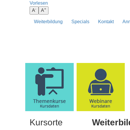
Vorlesen
darunter
-
+
A
A
Weiterbildung
Specials
Kontakt
Anm
BEHANDLUNG
ANATOMIE
Kursorte
Weiterbi