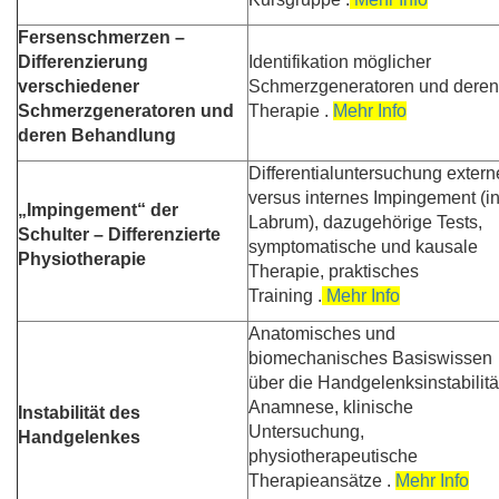
Fersenschmerzen
–
Differenzierung
Identifikation möglicher
verschiedener
Schmerzgeneratoren und deren
Schmerzgeneratoren und
Therapie .
Mehr Info
deren Behandlung
Differentialuntersuchung extern
versus internes Impingement (in
„Impingement“ der
Labrum), dazugehörige Tests,
Schulter – Differenzierte
symptomatische und kausale
Physiotherapie
Therapie, praktisches
Training .
Mehr Info
Anatomisches und
biomechanisches Basiswissen
über die Handgelenksinstabilitä
Anamnese, klinische
Instabilität des
Untersuchung,
Handgelenkes
physiotherapeutische
Therapieansätze .
Mehr Info