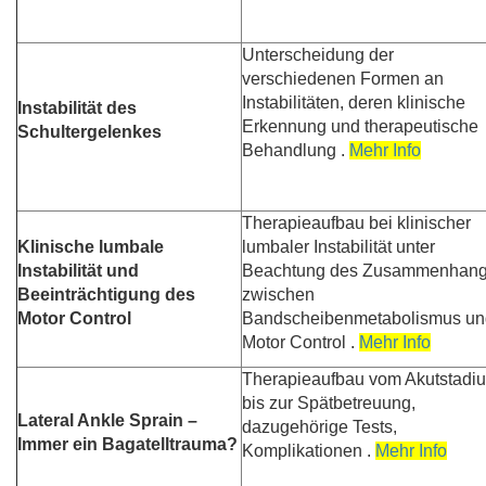
Unterscheidung der
verschiedenen Formen an
Instabilitäten, deren klinische
Instabilität des
Erkennung und therapeutische
Schultergelenkes
Behandlung .
Mehr Info
Therapieaufbau bei klinischer
Klinische lumbale
lumbaler Instabilität unter
Instabilität und
Beachtung des Zusammenhan
Beeinträchtigung des
zwischen
Motor Control
Bandscheibenmetabolismus un
Motor Control .
Mehr Info
Therapieaufbau vom Akutstadi
bis zur Spätbetreuung,
Lateral Ankle Sprain –
dazugehörige Tests,
Immer ein Bagatelltrauma?
Komplikationen .
Mehr Info