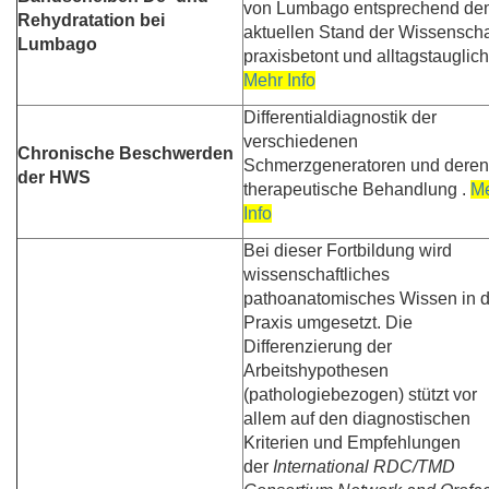
von Lumbago entsprechend de
Rehydratation bei
aktuellen Stand der Wissenschaf
Lumbago
praxisbetont und alltagstauglich
Mehr Info
Differentialdiagnostik der
verschiedenen
Chronische Beschwerden
Schmerzgeneratoren und deren
der HWS
therapeutische Behandlung .
M
Info
Bei dieser Fortbildung wird
wissenschaftliches
pathoanatomisches Wissen in d
Praxis umgesetzt. Die
Differenzierung der
Arbeitshypothesen
(pathologiebezogen) stützt vor
allem auf den diagnostischen
Kriterien und Empfehlungen
der
International RDC/TMD