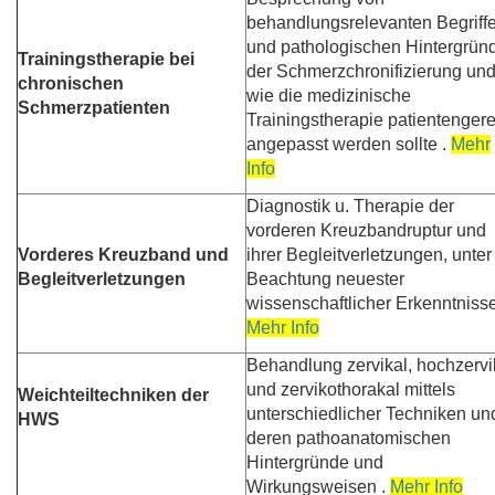
behandlungsrelevanten Begriff
und pathologischen Hintergrün
Trainingstherapie bei
der Schmerzchronifizierung un
chronischen
wie die medizinische
Schmerzpatienten
Trainingstherapie patientenger
angepasst werden sollte .
Mehr
Info
Diagnostik u. Therapie der
vorderen Kreuzbandruptur und
Vorderes Kreuzband und
ihrer Begleitverletzungen, unter
Begleitverletzungen
Beachtung neuester
wissenschaftlicher Erkenntnisse
Mehr Info
Behandlung zervikal, hochzervi
und zervikothorakal mittels
Weichteiltechniken der
unterschiedlicher Techniken un
HWS
deren pathoanatomischen
Hintergründe und
Wirkungsweisen .
Mehr Info