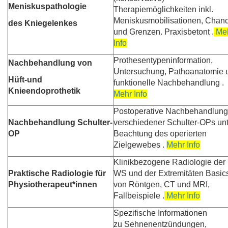
Meniskuspathologie
Therapiemöglichkeiten inkl.
Meniskusmobilisationen, Chan
des Kniegelenkes
und Grenzen. Praxisbetont .
Me
Info
Prothesentypeninformation,
Nachbehandlung von
Untersuchung, Pathoanatomie 
Hüft-und
funktionelle Nachbehandlung .
Knieendoprothetik
Mehr Info
Postoperative Nachbehandlung
Nachbehandlung Schulter-
verschiedener Schulter-OPs unt
OP
Beachtung des operierten
Zielgewebes .
Mehr Info
Klinikbezogene Radiologie der
Praktische Radiologie für
WS und der Extremitäten Basic
Physiotherapeut*innen
von Röntgen, CT und MRI,
Fallbeispiele .
Mehr Info
Spezifische Informationen
zu Sehnenentzündungen,