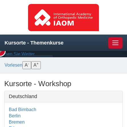
Schulter
—
Manuelle
Therapie
und
die
Strukturen
darunter
Kursorte - Themenkurse
Navig
Lesen Sie Weiter
BEHANDLUNG
ANATOMIE
-
+
Vorlesen
A
A
Kursorte - Workshop
Deutschland
Bad Birnbach
Berlin
Bremen