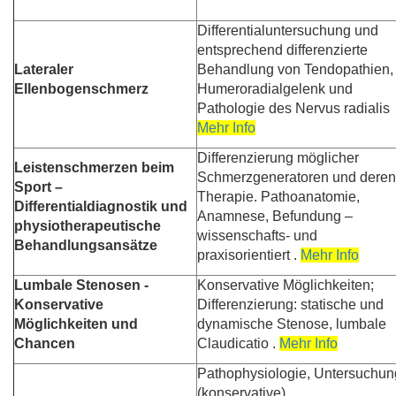
Differentialuntersuchung und
entsprechend differenzierte
Lateraler
Behandlung von Tendopathien,
Ellenbogenschmerz
Humeroradialgelenk und
Pathologie des Nervus radialis 
Mehr Info
Differenzierung möglicher
Leistenschmerzen beim
Schmerzgeneratoren und deren
Sport –
Therapie. Pathoanatomie,
Differentialdiagnostik und
Anamnese, Befundung –
physiotherapeutische
wissenschafts- und
Behandlungsansätze
praxisorientiert .
Mehr Info
Lumbale Stenosen -
Konservative Möglichkeiten;
Konservative
Differenzierung: statische und
Möglichkeiten und
dynamische Stenose, lumbale
Chancen
Claudicatio .
Mehr Info
Pathophysiologie, Untersuchun
(konservative)