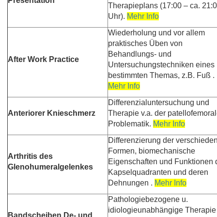
Presentation
Therapieplans (17:00 – ca. 21:
Uhr).
Mehr Info
Wiederholung und vor allem
praktisches Üben von
Behandlungs- und
After Work Practice
Untersuchungstechniken eines
bestimmten Themas, z.B. Fuß .
Mehr Info
Differenzialuntersuchung und
Anteriorer Knieschmerz
Therapie v.a. der patellofemora
Problematik.
Mehr Info
Differenzierung der verschiede
Formen, biomechanische
Arthritis des
Eigenschaften und Funktionen 
Glenohumeralgelenkes
Kapselquadranten und deren
Dehnungen .
Mehr Info
Pathologiebezogene u.
idiologieunabhängige Therapie
Bandscheiben
De- und