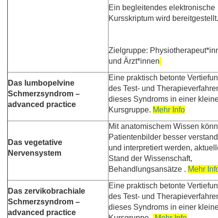
Ein begleitendes elektronische
Kursskriptum wird bereitgestellt
Zielgruppe:
Physiotherapeut*in
und Ärzt*innen
Eine praktisch betonte Vertiefu
Das lumbopelvine
des Test- und Therapieverfahre
Schmerzsyndrom –
dieses Syndroms in einer klein
advanced practice
Kursgruppe.
Mehr Info
Mit anatomischem Wissen kön
Patientenbilder besser verstan
Das vegetative
und interpretiert werden, aktuell
Nervensystem
Stand der Wissenschaft,
Behandlungsansätze .
Mehr Inf
Eine praktisch betonte Vertiefu
Das zervikobrachiale
des Test- und Therapieverfahre
Schmerzsyndrom –
dieses Syndroms in einer klein
advanced practice
Kursgruppe .
Mehr Info