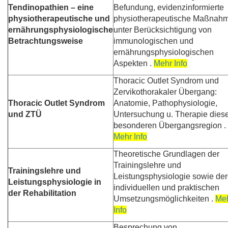
Tendinopathien – eine
Befundung, evidenzinformierte
physiotherapeutische und
physiotherapeutische Maßnah
ernährungsphysiologische
unter Berücksichtigung von
Betrachtungsweise
immunologischen und
ernährungsphysiologischen
Aspekten .
Mehr Info
Thoracic Outlet Syndrom und
Zervikothorakaler Übergang:
Thoracic Outlet Syndrom
Anatomie, Pathophysiologie,
und ZTÜ
Untersuchung u. Therapie dies
besonderen Übergangsregion .
Mehr Info
Theoretische Grundlagen der
Trainingslehre und
Trainingslehre und
Leistungsphysiologie sowie de
Leistungsphysiologie in
individuellen und praktischen
der Rehabilitation
Umsetzungsmöglichkeiten .
Me
Info
Besprechung von