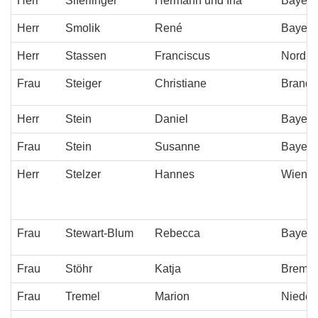
Herr
Siferlinger
Hermann und Ina
Bayern
Herr
Smolik
René
Bayern
Herr
Stassen
Franciscus
Nordrh
Frau
Steiger
Christiane
Brande
Herr
Stein
Daniel
Bayern
Frau
Stein
Susanne
Bayern
Herr
Stelzer
Hannes
Wien
Frau
Stewart-Blum
Rebecca
Bayern
Frau
Stöhr
Katja
Breme
Frau
Tremel
Marion
Niederö