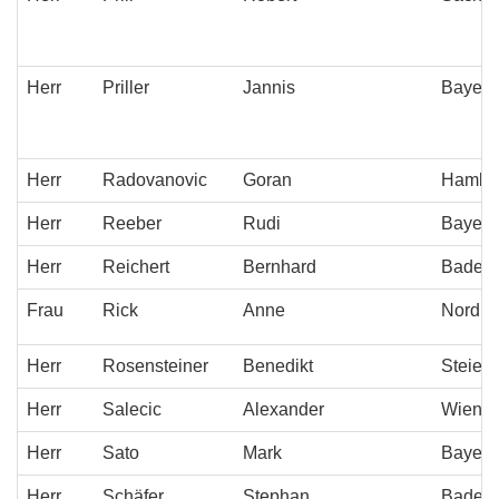
Herr
Priller
Jannis
Bayern
Herr
Radovanovic
Goran
Hambu
Herr
Reeber
Rudi
Bayern
Herr
Reichert
Bernhard
Baden-
Frau
Rick
Anne
Nordrh
Herr
Rosensteiner
Benedikt
Steier
Herr
Salecic
Alexander
Wien
Herr
Sato
Mark
Bayern
Herr
Schäfer
Stephan
Baden-