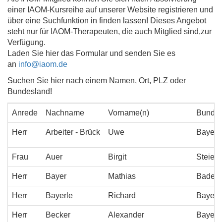
einer IAOM-Kursreihe auf unserer Website registrieren und
über eine Suchfunktion in finden lassen! Dieses Angebot
steht nur für IAOM-Therapeuten, die auch Mitglied sind,zur
Verfügung.
Laden Sie hier das Formular und senden Sie es
an
info@iaom.de
Suchen Sie hier nach einem Namen, Ort, PLZ oder
Bundesland!
Anrede
Nachname
Vorname(n)
Bundes
Herr
Arbeiter - Br
ück
Uwe
Bayern
Frau
Auer
Birgit
Steier
Herr
Bayer
Mathias
Baden-
Herr
Bayerle
Richard
Bayern
Herr
Becker
Alexander
Bayern