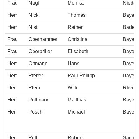
Frau
Nagl
Monika
Niederö
Herr
Nickl
Thomas
Bayern
Herr
Nist
Rainer
Baden-
Frau
Oberhammer
Christina
Bayern
Frau
Oberpriller
Elisabeth
Bayern
Herr
Ortmann
Hans
Bayern
Herr
Pfeifer
Paul-Philipp
Bayern
Herr
Plein
Willi
Rheinl
Herr
Pöllmann
Matthias
Bayern
Herr
Pöschl
Michael
Bayern
Herr
Prill
Robert
Sachs