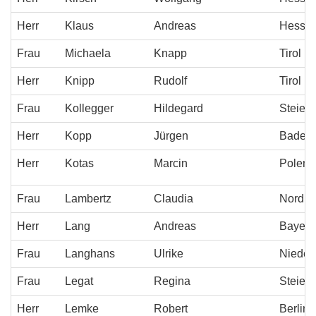
Herr
Klaus
Andreas
Hesse
Frau
Michaela
Knapp
Tirol
Herr
Knipp
Rudolf
Tirol
Frau
Kollegger
Hildegard
Steier
Herr
Kopp
Jürgen
Baden-
Herr
Kotas
Marcin
Polen
Frau
Lambertz
Claudia
Nordrh
Herr
Lang
Andreas
Bayern
Frau
Langhans
Ulrike
Niederö
Frau
Legat
Regina
Steier
Herr
Lemke
Robert
Berlin