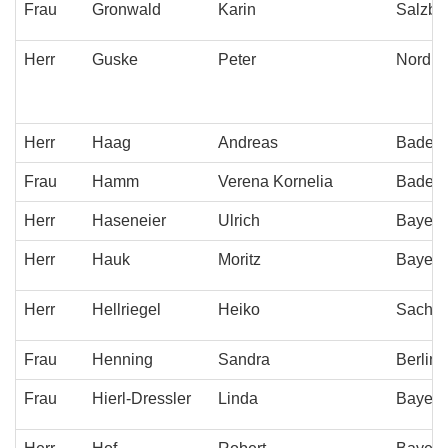
Frau
Gronwald
Karin
Salzbu
Herr
Guske
Peter
Nordrh
Herr
Haag
Andreas
Baden-
Frau
Hamm
Verena Kornelia
Baden-
Herr
Haseneier
Ulrich
Bayern
Herr
Hauk
Moritz
Bayern
Herr
Hellriegel
Heiko
Sachs
Frau
Henning
Sandra
Berlin
Frau
Hierl-Dressler
Linda
Bayern