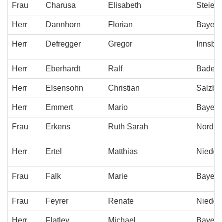
Frau
Charusa
Elisabeth
Steier
Herr
Dannhorn
Florian
Bayern
Herr
Defregger
Gregor
Innsbr
Herr
Eberhardt
Ralf
Baden-
Herr
Elsensohn
Christian
Salzbu
Herr
Emmert
Mario
Bayern
Frau
Erkens
Ruth Sarah
Nordrh
Herr
Ertel
Matthias
Nieder
Frau
Falk
Marie
Bayern
Frau
Feyrer
Renate
Niederö
Herr
Flatley
Michael
Bayern