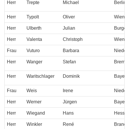
Herr
Trepte
Michael
Berlin
Herr
Typolt
Oliver
Wien
Herr
Ulberth
Julian
Burgen
Herr
Valenta
Christoph
Wien
Frau
Vuturo
Barbara
Niederö
Herr
Wanger
Stefan
Breme
Herr
Waritschlager
Dominik
Bayern
Frau
Weis
Irene
Niederö
Herr
Werner
Jürgen
Bayern
Herr
Wiegand
Hans
Hesse
Herr
Winkler
René
Brande