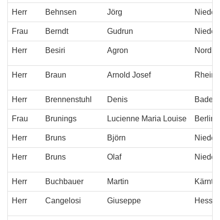
Herr
Behnsen
Jörg
Nieder
Frau
Berndt
Gudrun
Nieder
Herr
Besiri
Agron
Nordrh
Herr
Braun
Arnold Josef
Rheinl
Herr
Brennenstuhl
Denis
Baden-
Frau
Brunings
Lucienne Maria Louise
Berlin
Herr
Bruns
Bj
örn
Nieder
Herr
Bruns
Olaf
Nieder
Herr
Buchbauer
Martin
Kärnte
Herr
Cangelosi
Giuseppe
Hesse