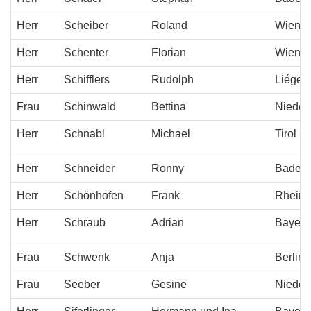
Herr
Scheiber
Roland
Wien
Herr
Schenter
Florian
Wien
Herr
Schifflers
Rudolph
Liége
Frau
Schinwald
Bettina
Niederö
Herr
Schnabl
Michael
Tirol
Herr
Schneider
Ronny
Baden-
Herr
Schönhofen
Frank
Rheinl
Herr
Schraub
Adrian
Bayern
Frau
Schwenk
Anja
Berlin
Frau
Seeber
Gesine
Nieder