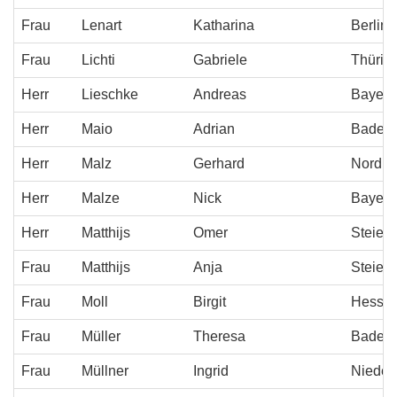
Frau
Lenart
Katharina
Berlin
Frau
Lichti
Gabriele
Thürin
Herr
Lieschke
Andreas
Bayern
Herr
Maio
Adrian
Baden-
Herr
Malz
Gerhard
Nordrh
Herr
Malze
Nick
Bayern
Herr
Matthijs
Omer
Steier
Frau
Matthijs
Anja
Steier
Frau
Moll
Birgit
Hesse
Frau
Müller
Theresa
Baden-
Frau
Müllner
Ingrid
Niederö