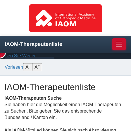
Schulter
—
Manuelle
Therapie
und
die
Strukturen
darunter
IAOM-Therapeutenliste
Navig
Lesen Sie Weiter
BEHANDLUNG
ANATOMIE
-
+
Vorlesen
A
A
IAOM-Therapeutenliste
IAOM-Therapeuten Suche
Sie haben hier die Möglichkeit einen IAOM-Therapeuten
zu Suchen. Bitte geben Sie das entsprechende
Bundesland / Kanton ein.
Als IAOM-Mitglied können Sie sich nach Absolvierung