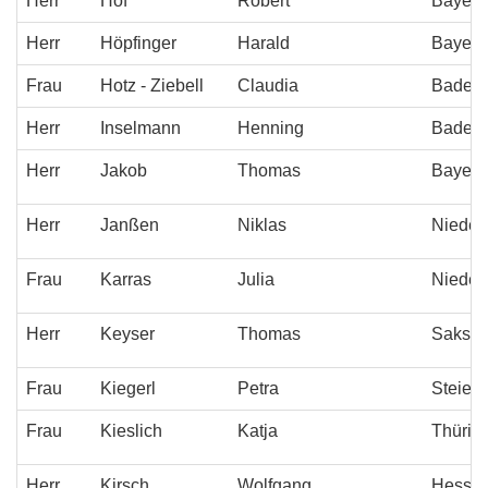
Herr
Hof
Robert
Bayern
Herr
Höpfinger
Harald
Bayern
Frau
Hotz - Ziebell
Claudia
Baden-
Herr
Inselmann
Henning
Baden-
Herr
Jakob
Thomas
Bayern
Herr
Janßen
Niklas
Nieder
Frau
Karras
Julia
Nieder
Herr
Keyser
Thomas
Saksen
Frau
Kiegerl
Petra
Steier
Frau
Kieslich
Katja
Thürin
Herr
Kirsch
Wolfgang
Hesse