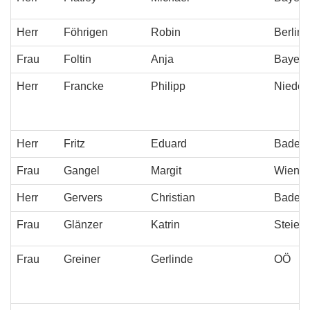
Herr
F
öhrigen
Robin
Berlin
Frau
Foltin
Anja
Bayern
Herr
Francke
Philipp
Nieder
Herr
Fritz
Eduard
Baden-
Frau
Gangel
Margit
Wien
Herr
Gervers
Christian
Baden-
Frau
Glänzer
Katrin
Steier
Frau
Greiner
Gerlinde
OÖ