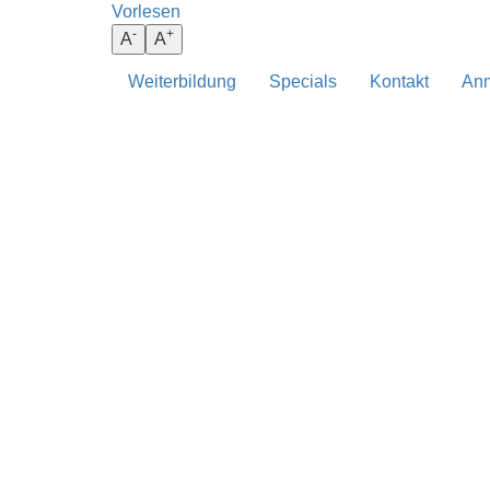
Vorlesen
darunter
-
+
A
A
Weiterbildung
Specials
Kontakt
Anm
BEHANDLUNG
ANATOMIE