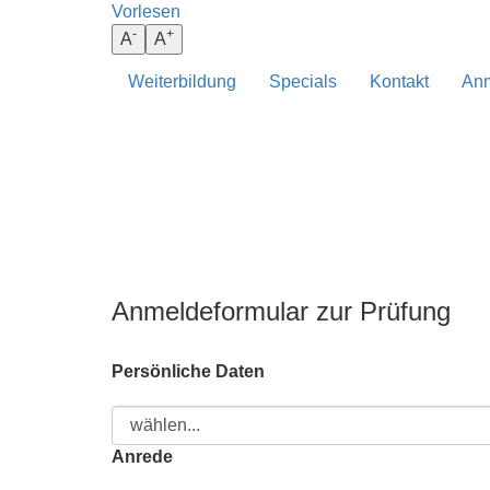
Vorlesen
darunter
-
+
A
A
Weiterbildung
Specials
Kontakt
Anm
BEHANDLUNG
ANATOMIE
Anmeldeformular zur Prüfung
Persönliche Daten
Anrede