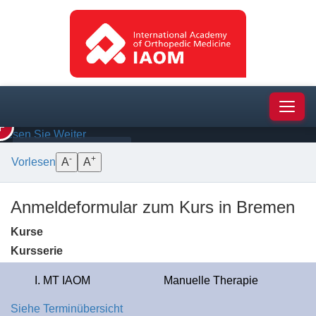
Schulter
—
Manuelle
Therapie
und
die
Strukturen
darunter
Navig
Lesen Sie Weiter
BEHANDLUNG
ANATOMIE
-
+
Vorlesen
A
A
Anmeldeformular zum Kurs in Bremen
Kurse
Kursserie
I. MT IAOM
Manuelle Therapie
Siehe Terminübersicht